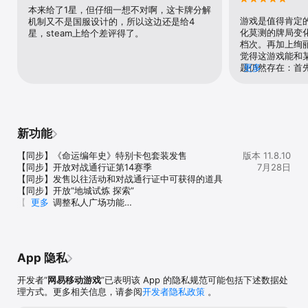
《影之诗》经典、爽快的卡牌对战玩法全面升级！焕然一新的玩法机
本来给了1星，但仔细一想不对啊，这卡牌分解
制和美术效果，将让你在经典《影之诗》卡牌竞技玩法中获得新对战
游戏是值得肯定
机制又不是国服设计的，所以这边还是给4
体验。

化莫测的牌局变
星，steam上给个差评得了。
【新机制“超进化”，令战局一点就燃！】

档次。再加上绚
在独创的卡牌进化机制之外，再加入“超进化”机制！超进化将让你的
觉得这游戏能和某
随从立刻变得异常强大，还能触发部分随从的超进化效果，瞬间点燃
题仍然存在：首
更多
战局。

高，虹卡、心仪
【豪华声优倾情演绎，新主战者角色阵容】

高的成本才能凑
七位新主战者登场，超人气声优将倾情演绎角色剧情故事。更有海量
是一个大门槛：
立绘精美、配音出色的卡牌为你打造极致的视听盛宴。

家。而你游整体
【在乐园一起，搞点“牌场”】

于低氪、零氪党
新功能
全新“影之诗乐园”玩法，在其中自定义形象、与好友激情互动。参与
不如去某网站花
乐园打牌比赛、与公会的朋友踢球或邀请朋友来自己房间中聚会吧！
算。   一刻也
【同步】《命运编年史》特别卡包套装发售

版本 11.8.10
场的是匹配机制
【同步】开放对战通行证第14赛季

7月28日
种人机对局，打上
【同步】发售以往活动和对战通行证中可获得的道具

配到3500、3
【同步】开放“地城试炼 探索”

果什么样不用多
【同步】调整私人广场功能

更多
又输回来了，而
【同步】调整乐园内的屏幕功能
让你怎么输你就得
戏 但是这两个
个僵局。
App 隐私
开发者“
网易移动游戏
”已表明该 App 的隐私规范可能包括下述数据处
理方式。更多相关信息，请参阅
开发者隐私政策
。