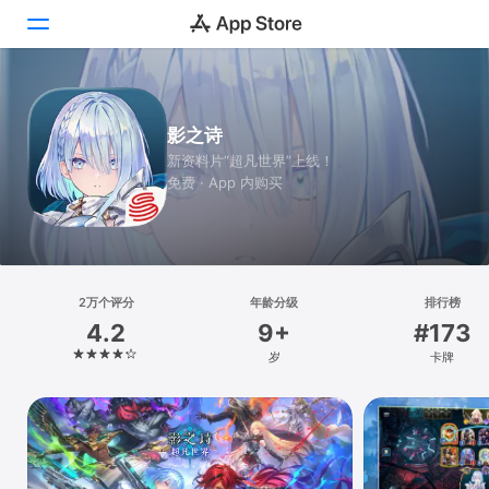
Today
影之诗
游戏
新资料片“超凡世界”上线！
免费 · App 内购买
App
搜索
平台
2万个评分
年龄分级
排行榜
iPhone
4.2
9+
#173
iPad
岁
卡牌
Mac
Vision
Watch