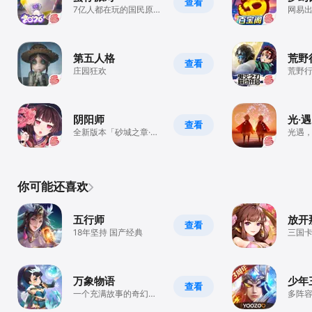
查看
7亿人都在玩的国民原创
网易
乐园手游
手游
第五人格
荒野
查看
庄园狂欢
荒野
送蝴蝶
阴阳师
光·遇
查看
全新版本「砂城之章·洪
光遇
狐天运」7月22日正式
好
来袭！
你可能还喜欢
五行师
放开
查看
18年坚持 国产经典
三国卡
连抽
万象物语
少年
查看
一个充满故事的奇幻世
多阵
界