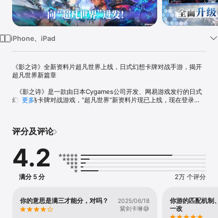
iPhone、iPad
《影之诗》全新资料片超凡世界上线，日式幻想卡牌对战手游，揭开
超凡世界新篇章

  《影之诗》是一款由日本Cygames公司开发、网易游戏发行的日式
幻想策略卡牌对战游戏，“超凡世界”新资料片现已上线，现在登录
更多
《影之诗》国服即可自由选择“超凡世界服”或“怀旧服”进行游戏！

玩家可以在《影之诗》中自由构筑卡组，在对局中召唤随从、使用法
术和护符击败对手，利用独特卡牌进化、手牌融合等机制让对局拥有
评分及评论
无限可能！“超凡世界”在《影之诗》经典、爽快的卡牌对战玩法基础
上，加入超进化和额外能量点等新机制，升级卡牌入场与对峙画面等
4.2
美术效果，配合新的卡牌构筑为玩家带来更燃、更具策略性的卡牌竞
技体验。

七位由超人气声优配音的新主战者，也会与玩家一同揭开《影之诗》
故事的新篇章。更有精美卡牌与角色立绘，上百位超人气声优倾情献
满分 5 分
2万 个评分
声，为你带来更豪华的视听盛宴。

此外，全新推出的玩法“影之诗乐园”，大家可以与伙伴们以前所未有
的形式进行社交互动！

你的意思是满三才能分，对吗？
你游的匹配机制
2025/06/18
————游戏特色————

一改
紫剑卡琳😅
【全面升级，开启卡牌新纪元】
